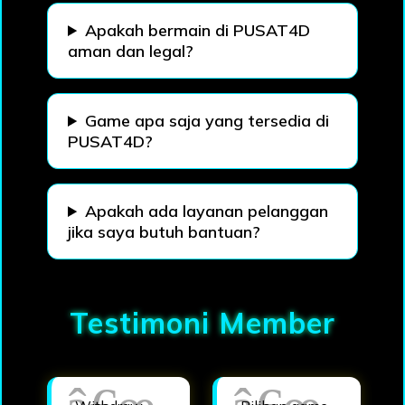
Apakah bermain di PUSAT4D
aman dan legal?
Game apa saja yang tersedia di
PUSAT4D?
Apakah ada layanan pelanggan
jika saya butuh bantuan?
Testimoni Member