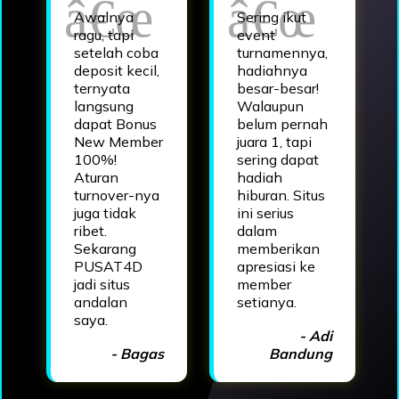
Awalnya
Sering ikut
ragu, tapi
event
setelah coba
turnamennya,
deposit kecil,
hadiahnya
ternyata
besar-besar!
langsung
Walaupun
dapat Bonus
belum pernah
New Member
juara 1, tapi
100%!
sering dapat
Aturan
hadiah
turnover-nya
hiburan. Situs
juga tidak
ini serius
ribet.
dalam
Sekarang
memberikan
PUSAT4D
apresiasi ke
jadi situs
member
andalan
setianya.
saya.
- Adi
- Bagas
Bandung