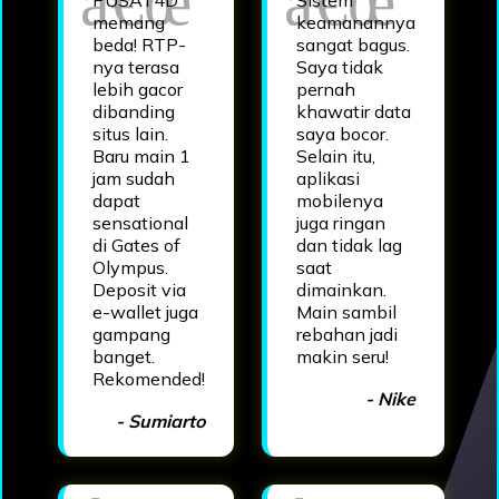
PUSAT4D
Sistem
memang
keamanannya
beda! RTP-
sangat bagus.
nya terasa
Saya tidak
lebih gacor
pernah
dibanding
khawatir data
situs lain.
saya bocor.
Baru main 1
Selain itu,
jam sudah
aplikasi
dapat
mobilenya
sensational
juga ringan
di Gates of
dan tidak lag
Olympus.
saat
Deposit via
dimainkan.
e-wallet juga
Main sambil
gampang
rebahan jadi
banget.
makin seru!
Rekomended!
- Nike
- Sumiarto