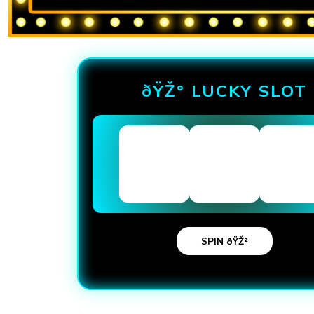
ðŸŽ° LUCKY SLOT
SPIN ðŸŽ²