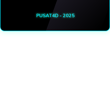
PUSAT4D - 2025